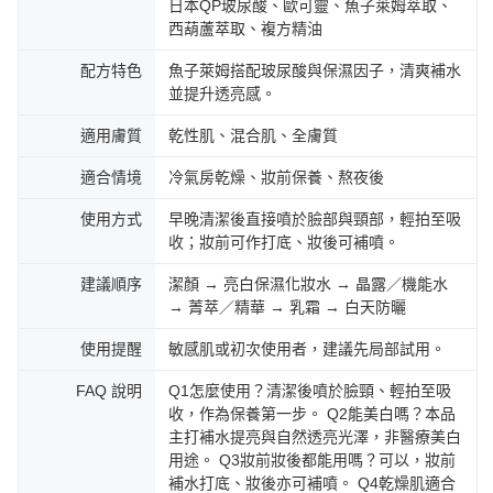
日本QP玻尿酸、歐可靈、魚子萊姆萃取、
西葫蘆萃取、複方精油
配方特色
魚子萊姆搭配玻尿酸與保濕因子，清爽補水
並提升透亮感。
適用膚質
乾性肌、混合肌、全膚質
適合情境
冷氣房乾燥、妝前保養、熬夜後
使用方式
早晚清潔後直接噴於臉部與頸部，輕拍至吸
收；妝前可作打底、妝後可補噴。
建議順序
潔顏 → 亮白保濕化妝水 → 晶露／機能水
→ 菁萃／精華 → 乳霜 → 白天防曬
使用提醒
敏感肌或初次使用者，建議先局部試用。
FAQ 說明
Q1怎麼使用？清潔後噴於臉頸、輕拍至吸
收，作為保養第一步。 Q2能美白嗎？本品
主打補水提亮與自然透亮光澤，非醫療美白
用途。 Q3妝前妝後都能用嗎？可以，妝前
補水打底、妝後亦可補噴。 Q4乾燥肌適合