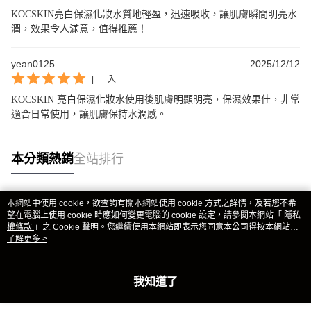
KOCSKIN亮白保濕化妝水質地輕盈，迅速吸收，讓肌膚瞬間明亮水
潤，效果令人滿意，值得推薦！
yean0125
2025/12/12
|
一入
KOCSKIN 亮白保濕化妝水使用後肌膚明顯明亮，保濕效果佳，非常
適合日常使用，讓肌膚保持水潤感。
本分類熱銷
全站排行
本網站中使用 cookie，欲查詢有關本網站使用 cookie 方式之詳情，及若您不希
熱門標籤
望在電腦上使用 cookie 時應如何變更電腦的 cookie 設定，請參閱本網站「
隱私
權條款
」之 Cookie 聲明。您繼續使用本網站即表示您同意本公司得按本網站使
用條款之 Cookie 聲明使用 cookie。
了解更多 >
我知道了