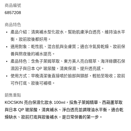
商品編號
信用卡分期付款
6857208
3 期 0 利率 每期
NT$293
21家銀行
商品特色
合作金庫商業銀行
第一商業銀行
超商取貨付款
產品介紹：清爽補水型化妝水，幫助肌膚淨白透亮、維持油水平
華南商業銀行
彰化商業銀行
衡，妝前妝後都好用。
LINE Pay
上海商業儲蓄銀行
台北富邦商業銀行
國泰世華商業銀行
兆豐國際商業銀行
適用對象：乾性肌、混合肌與全膚質；適合冷氣房乾燥、妝前保
Apple Pay
臺灣中小企業銀行
台中商業銀行
養與熬夜後的補水提亮。
匯豐（台灣）商業銀行
華泰商業銀行
產品特色：含魚子萊姆萃取、東方美人亮白精萃、海洋綠鑽石保
悠遊付
聯邦商業銀行
遠東國際商業銀行
濕因子與日本 QP 玻尿酸，清爽保濕、提升透亮感。
元大商業銀行
永豐商業銀行
ATM付款
使用方式：早晚清潔後直接噴於臉部與頸部，輕拍至吸收；妝前
玉山商業銀行
星展（台灣）商業銀行
可作打底、妝後可補噴。
台新國際商業銀行
中國信託商業銀行
貨到付款
台灣樂天信用卡公司
銷售重點
運送方式
KOCSKIN 亮白保濕化妝水 100ml，採魚子萊姆精華、西葫蘆萃取
全家取貨付款
與日本 QP 玻尿酸，清爽補水、淨白透亮並調理油水平衡，適合乾
每筆NT$85，滿NT$699(含以上)免運費
燥缺水、妝前打底與妝後補水，是日常保養的第一步。
付款後全家取貨