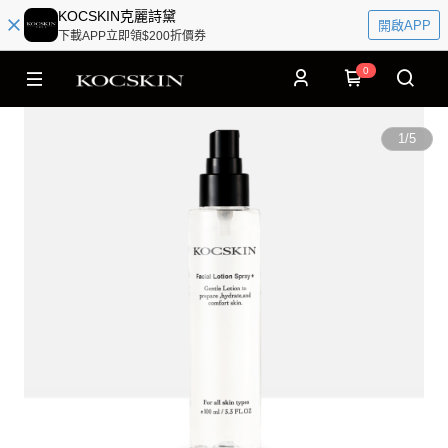
KOCSKIN克麗詩黛
開啟APP
下載APP立即領$200折價券
0
1
/
5