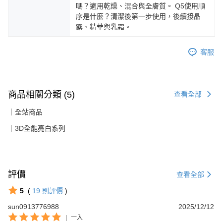
嗎？適用乾燥、混合與全膚質。 Q5使用順
序是什麼？清潔後第一步使用，後續接晶
露、精華與乳霜。
客服
商品相關分類 (5)
查看全部
｜全站商品
｜3D全能亮白系列
評價
查看全部
5
(
19
則評價
)
sun0913776988
2025/12/12
|
一入