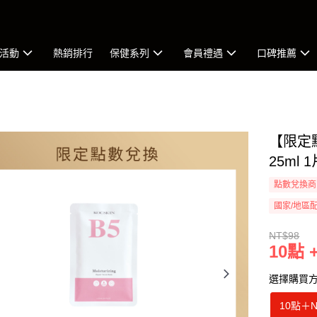
活動
熱銷排行
保健系列
會員禮遇
口碑推薦
【限定點
25ml 
點數兌換商
國家/地區
NT$98
10點 
選擇購買
10點
＋