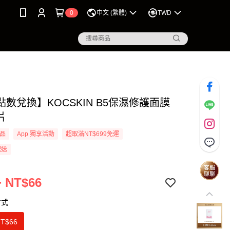
0
中文 (繁體)
TWD
數兌換】KOCSKIN B5保濕修護面膜
1片
品
App 獨享活動
超取滿NT$699免運
配送
+ NT$66
方式
NT$66