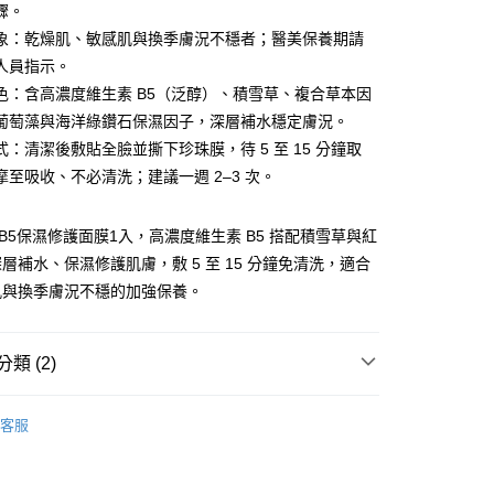
庫商業銀行
第一商業銀行
驟。
付款
業銀行
彰化商業銀行
象：乾燥肌、敏感肌與換季膚況不穩者；醫美保養期請
業儲蓄銀行
台北富邦商業銀行
人員指示。
華商業銀行
兆豐國際商業銀行
色：含高濃度維生素 B5（泛醇）、積雪草、複合草本因
小企業銀行
台中商業銀行
葡萄藻與海洋綠鑽石保濕因子，深層補水穩定膚況。
台灣）商業銀行
華泰商業銀行
業銀行
遠東國際商業銀行
式：清潔後敷貼全臉並撕下珍珠膜，待 5 至 15 分鐘取
業銀行
永豐商業銀行
y
摩至吸收、不必清洗；建議一週 2–3 次。
業銀行
星展（台灣）商業銀行
際商業銀行
中國信託商業銀行
IN B5保濕修護面膜1入，高濃度維生素 B5 搭配積雪草與紅
天信用卡公司
層補水、保濕修護肌膚，敷 5 至 15 分鐘免清洗，適合
肌與換季膚況不穩的加強保養。
類 (2)
付款
5，滿NT$699(含以上)免運費
品
客服
家取貨
 | 兌換專區
5，滿NT$699(含以上)免運費