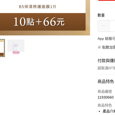
數量
App 結
※
點數加
付款與運
超取滿NT$
付款方式
商品特色
信用卡一
商品編號
11930660
信用卡分
商品特色
3 期 
產品介