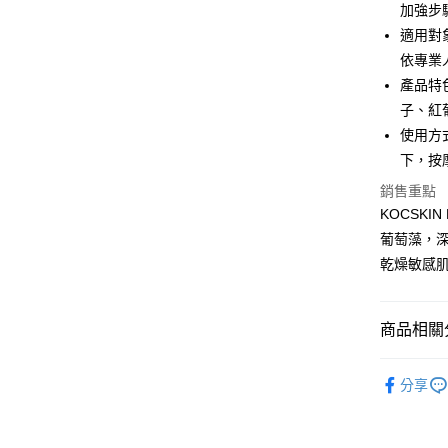
合作金
加強步
超商取貨
華南商
適用對
LINE Pay
上海商
依專業
國泰世
產品特
Apple Pay
臺灣中
子、紅
匯豐（
悠遊付
聯邦商
使用方
元大商
Google Pa
下，按
玉山商
銷售重點
台新國
ATM付款
KOCSK
台灣樂
貨到付款
葡萄藻，深
乾燥敏感
運送方式
商品相關分
全家取貨
每筆NT$8
｜全站商
分享
付款後全
★紅利點數
每筆NT$8