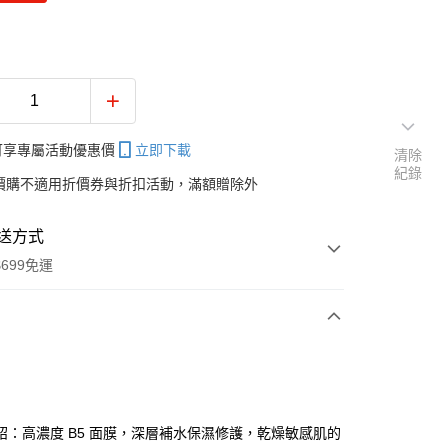
帳可享專屬活動優惠價
立即下載
清除
紀錄
價購不適用折價券與折扣活動，滿額贈除外
送方式
699免運
次付款
期付款
0 利率 每期
NT$32
21家銀行
紹：高濃度 B5 面膜，深層補水保濕修護，乾燥敏感肌的