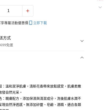
帳可享專屬活動優惠價
立即下載
送方式
699免運
次付款
期付款
0 利率 每期
NT$596
21家銀行
紹：溫和潔淨肌膚，清新花香帶來放鬆感受，肌膚柔嫩
庫商業銀行
第一商業銀行
散發自然光采。
付款
業銀行
彰化商業銀行
色：親膚配方，添加保濕與清潔成分，洗後肌膚水潤不
業儲蓄銀行
台北富邦商業銀行
呈現自然淨透感。無添加矽靈、皂鹼、酒精，適合各類
華商業銀行
兆豐國際商業銀行