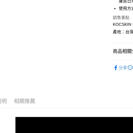
膚質日
Apple Pay
臺灣中
使用方
匯豐（
悠遊付
聯邦商
銷售重點
元大商
Google Pa
KOCSKI
玉山商
產地：台
台新國
ATM付款
台灣樂
貨到付款
商品相關分
｜全站商
運送方式
分享
全家取貨
每筆NT$8
付款後全
說明
相關推薦
每筆NT$8
萊爾富取
每筆NT$8
付款後萊