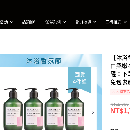
活動
熱銷排行
保健系列
會員禮遇
口碑推薦
【沐浴
白柔嫩4
醒：下
免包裹
App 獨享
NT$2,760
NT$1,