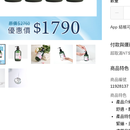
數量
App 結
付款與運
超取滿NT$
付款方式
商品特色
信用卡一
商品編號
11928137
信用卡分
商品特色
3 期 
產品介
合作金
舒適，
超商取貨
華南商
產品特
LINE Pay
上海商
緊繃，
國泰世