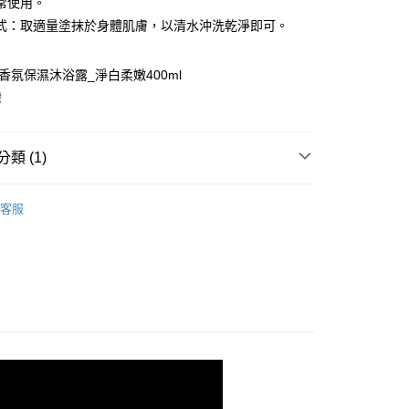
常使用。
小企業銀行
台中商業銀行
式：取適量塗抹於身體肌膚，以清水沖洗乾淨即可。
台灣）商業銀行
華泰商業銀行
業銀行
遠東國際商業銀行
業銀行
永豐商業銀行
y
N 香氛保濕沐浴露_淨白柔嫩400ml
業銀行
星展（台灣）商業銀行
灣
際商業銀行
中國信託商業銀行
天信用卡公司
類 (1)
品
客服
付款
5，滿NT$699(含以上)免運費
家取貨
5，滿NT$699(含以上)免運費
貨付款
5，滿NT$1,000(含以上)免運費
爾富取貨