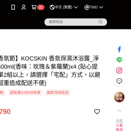
0
中文 (繁體)
TWD
香氛節】KOCSKIN 香氛保濕沐浴露_淨
00ml(香味：玫瑰＆紫羅蘭)x4 (貼心提
單2組以上，請選擇「宅配」方式，以避
超重造成配送不便)
活動
超取滿NT$699免運
國家/地區配送
790
先逛
人氣
商品