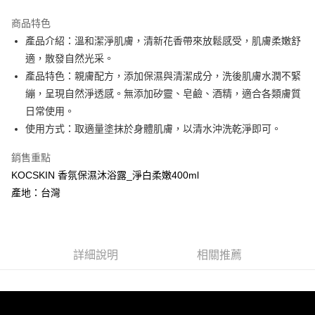
3 期 0 利率 每期
NT$230
21家銀行
商品特色
合作金庫商業銀行
第一商業銀行
超商取貨付款
產品介紹：溫和潔淨肌膚，清新花香帶來放鬆感受，肌膚柔嫩舒
華南商業銀行
彰化商業銀行
適，散發自然光采。
LINE Pay
上海商業儲蓄銀行
台北富邦商業銀行
國泰世華商業銀行
兆豐國際商業銀行
產品特色：親膚配方，添加保濕與清潔成分，洗後肌膚水潤不緊
Apple Pay
臺灣中小企業銀行
台中商業銀行
繃，呈現自然淨透感。無添加矽靈、皂鹼、酒精，適合各類膚質
匯豐（台灣）商業銀行
華泰商業銀行
日常使用。
悠遊付
聯邦商業銀行
遠東國際商業銀行
使用方式：取適量塗抹於身體肌膚，以清水沖洗乾淨即可。
元大商業銀行
永豐商業銀行
Google Pay
玉山商業銀行
星展（台灣）商業銀行
銷售重點
台新國際商業銀行
中國信託商業銀行
ATM付款
KOCSKIN 香氛保濕沐浴露_淨白柔嫩400ml
台灣樂天信用卡公司
貨到付款
產地：台灣
運送方式
全家取貨付款
詳細說明
相關推薦
每筆NT$85，滿NT$699(含以上)免運費
付款後全家取貨
每筆NT$85，滿NT$699(含以上)免運費