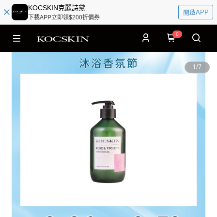
KOCSKIN克麗詩黛
開啟APP
下載APP立即領$200折價券
0
1
/
7