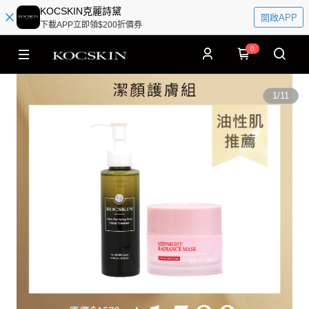
KOCSKIN克麗詩黛
開啟APP
下載APP立即領$200折價券
0
1
/
11