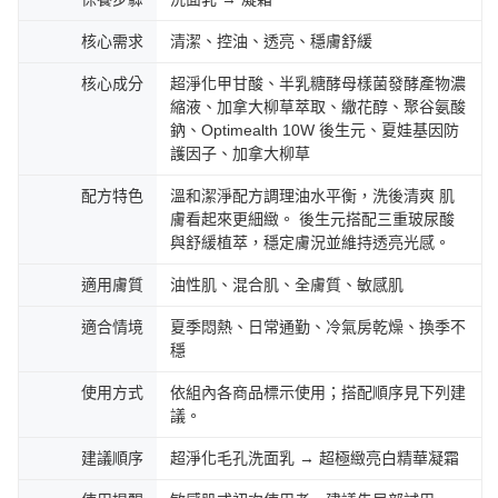
核心需求
清潔、控油、透亮、穩膚舒緩
核心成分
超淨化甲甘酸、半乳糖酵母樣菌發酵產物濃
縮液、加拿大柳草萃取、繖花醇、聚谷氨酸
鈉、Optimealth 10W 後生元、夏娃基因防
護因子、加拿大柳草
配方特色
溫和潔淨配方調理油水平衡，洗後清爽 肌
膚看起來更細緻。 後生元搭配三重玻尿酸
與舒緩植萃，穩定膚況並維持透亮光感。
適用膚質
油性肌、混合肌、全膚質、敏感肌
適合情境
夏季悶熱、日常通勤、冷氣房乾燥、換季不
穩
使用方式
依組內各商品標示使用；搭配順序見下列建
議。
建議順序
超淨化毛孔洗面乳 → 超極緻亮白精華凝霜