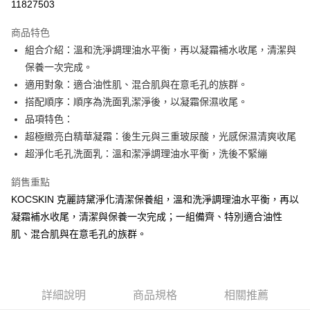
11827503
3 期 0 利率 每期
NT$526
21家銀行
商品特色
合作金庫商業銀行
第一商業銀行
超商取貨付款
組合介紹：溫和洗淨調理油水平衡，再以凝霜補水收尾，清潔與
華南商業銀行
彰化商業銀行
保養一次完成。
LINE Pay
上海商業儲蓄銀行
台北富邦商業銀行
國泰世華商業銀行
兆豐國際商業銀行
適用對象：適合油性肌、混合肌與在意毛孔的族群。
Apple Pay
臺灣中小企業銀行
台中商業銀行
搭配順序：順序為洗面乳潔淨後，以凝霜保濕收尾。
匯豐（台灣）商業銀行
華泰商業銀行
品項特色：
悠遊付
聯邦商業銀行
遠東國際商業銀行
超極緻亮白精華凝霜：後生元與三重玻尿酸，光感保濕清爽收尾
元大商業銀行
永豐商業銀行
Google Pay
超淨化毛孔洗面乳：溫和潔淨調理油水平衡，洗後不緊繃
玉山商業銀行
星展（台灣）商業銀行
台新國際商業銀行
中國信託商業銀行
ATM付款
銷售重點
台灣樂天信用卡公司
貨到付款
KOCSKIN 克麗詩黛淨化清潔保養組，溫和洗淨調理油水平衡，再以
凝霜補水收尾，清潔與保養一次完成；一組備齊、特別適合油性
運送方式
肌、混合肌與在意毛孔的族群。
全家取貨付款
每筆NT$85，滿NT$699(含以上)免運費
詳細說明
商品規格
相關推薦
付款後全家取貨