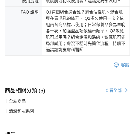
使用提醒
敏感肌或初次使用者，建議先局部試用。
FAQ 說明
Q1這個組合適合誰？適合油性肌、混合肌
與在意毛孔的族群。 Q2多久使用一次？依
組內各商品標示使用；日常保養品多為早晚
各一次，加強型品項依標示頻率。 Q3敏感
肌可以用嗎？組合走溫和路線，敏感肌可先
局部試用；膚況不穩時先簡化流程，持續不
適請諮詢皮膚科醫師。
客服
商品相關分類 (5)
查看全部
｜全站商品
｜清潔卸妝系列