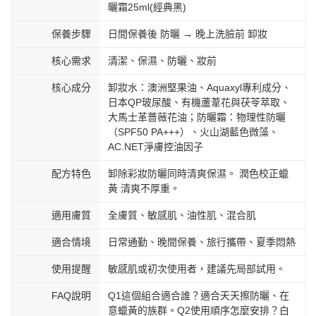
曬霜25ml(經典黑)
保養步驟
日間保養後 防曬 → 晚上洗臉前 卸妝
核心需求
清潔、保濕、防曬、妝前
核心成分
卸妝水：澳洲堅果油、Aquaxyl專利成分、
日本QP玻尿酸、有機蘆葦花與茯苓萃取、
大馬士革薔薇花油；防曬霜：物理性防曬
（SPF50 PA+++）、火山湖藍色微藻、
AC.NET淨膚控油因子
配方特色
卸除彩妝防曬同時清爽保濕。 潤色校正蠟
黃 清爽不厚重。
適用膚質
全膚質、敏感肌、油性肌、混合肌
適合情境
日常通勤、晚間保養、旅行攜帶、夏季悶熱
使用提醒
敏感肌或初次使用者，建議先局部試用。
FAQ說明
Q1這個組合適合誰？適合天天擦防曬、在
意蠟黃的族群。Q2使用順序怎麼安排？白