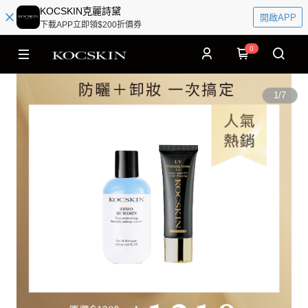
KOCSKIN克麗詩黛
開啟APP
下載APP立即領$200折價券
0
1
/
7