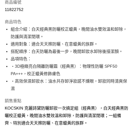
商品編號
信用卡分期付款
11822752
3 期 0 利率 每期
NT$403
21家銀行
商品特色
合作金庫商業銀行
第一商業銀行
超商取貨付款
組合介紹：白天經典黑防曬校正蠟黃，晚間油水雙效溫和卸除，
華南商業銀行
彰化商業銀行
防護與清潔閉環。
LINE Pay
上海商業儲蓄銀行
台北富邦商業銀行
國泰世華商業銀行
兆豐國際商業銀行
適用對象：適合天天擦防曬、在意蠟黃的族群。
Apple Pay
臺灣中小企業銀行
台中商業銀行
搭配順序：白天防曬為最後一步，晚間卸妝水卸除後接潔顏。
匯豐（台灣）商業銀行
華泰商業銀行
品項特色：
悠遊付
聯邦商業銀行
遠東國際商業銀行
・3D極緻亮白隔離防曬霜（經典黑）：物理性防曬 SPF50
元大商業銀行
永豐商業銀行
Google Pay
PA+++，校正蠟黃修飾膚色
玉山商業銀行
星展（台灣）商業銀行
・高效保濕卸妝水：油水共存卸淨妝感不燻眼，卸妝同時清爽保
台新國際商業銀行
中國信託商業銀行
ATM付款
台灣樂天信用卡公司
濕
貨到付款
銷售重點
運送方式
KOCSKIN 克麗詩黛防曬卸妝一次搞定組（經典黑），白天經典黑防
曬校正蠟黃，晚間油水雙效溫和卸除，防護與清潔閉環；一組備
全家取貨付款
齊、特別適合天天擦防曬、在意蠟黃的族群。
每筆NT$85，滿NT$699(含以上)免運費