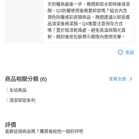
天防曬為最後一步，晚間卸妝水卸除後接潔
顏。Q3防曬使用後需要卸妝嗎？組合內含
潤色防曬或彩妝類商品，晚間建議以卸妝產
品清潔後再潔顏。Q4需要注意保存方式
嗎？置於陰涼乾燥處、避免高溫與陽光直
射，開封後依包裝標示期限內使用完畢。
客服
商品相關分類 (6)
查看全部
｜全站商品
｜清潔卸妝系列
評價
喜歡這個商品嗎？購買後給他一個好評吧