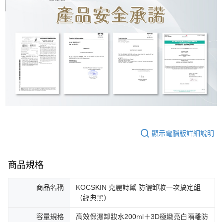
顯示電腦版詳細說明
商品規格
商品名稱
KOCSKIN 克麗詩黛 防曬卸妝一次搞定組
（經典黑）
容量規格
高效保濕卸妝水200ml＋3D極緻亮白隔離防