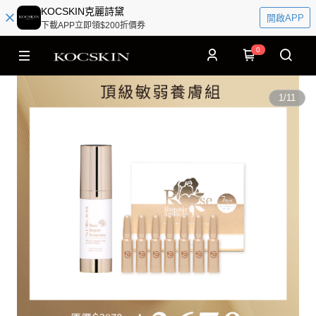
KOCSKIN克麗詩黛
開啟APP
下載APP立即領$200折價券
0
1
/
11