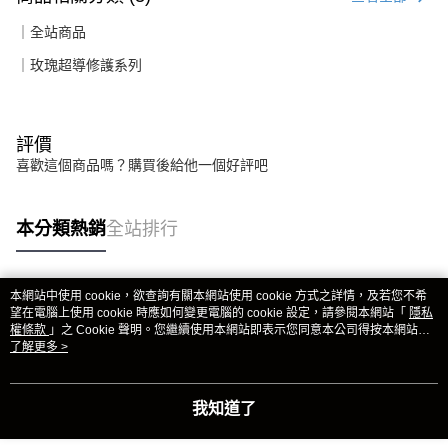
｜全站商品
｜玫瑰超導修護系列
評價
喜歡這個商品嗎？購買後給他一個好評吧
本分類熱銷
全站排行
本網站中使用 cookie，欲查詢有關本網站使用 cookie 方式之詳情，及若您不希
熱門標籤
望在電腦上使用 cookie 時應如何變更電腦的 cookie 設定，請參閱本網站「
隱私
權條款
」之 Cookie 聲明。您繼續使用本網站即表示您同意本公司得按本網站使
用條款之 Cookie 聲明使用 cookie。
了解更多 >
我知道了