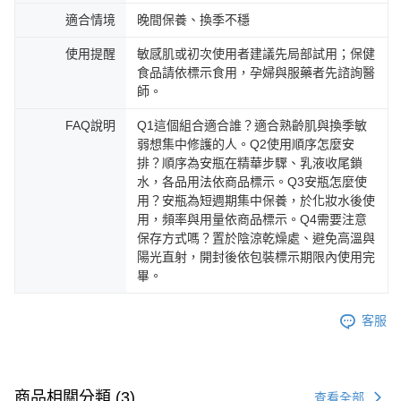
適合情境
晚間保養、換季不穩
使用提醒
敏感肌或初次使用者建議先局部試用；保健
食品請依標示食用，孕婦與服藥者先諮詢醫
師。
FAQ說明
Q1這個組合適合誰？適合熟齡肌與換季敏
弱想集中修護的人。Q2使用順序怎麼安
排？順序為安瓶在精華步驟、乳液收尾鎖
水，各品用法依商品標示。Q3安瓶怎麼使
用？安瓶為短週期集中保養，於化妝水後使
用，頻率與用量依商品標示。Q4需要注意
保存方式嗎？置於陰涼乾燥處、避免高溫與
陽光直射，開封後依包裝標示期限內使用完
畢。
客服
商品相關分類 (3)
查看全部