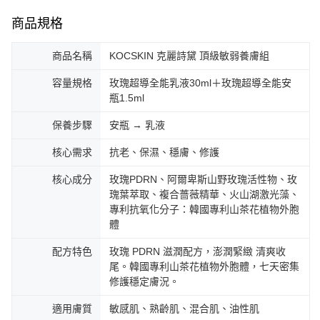
商品規格
商品名稱
KOCSKIN 克麗詩黛 頂級敏弱養膚組
容量規格
玫瑰超導全能乳液30ml＋玫瑰超導全能安
瓶1.5ml
保養步驟
安瓶 → 乳液
核心需求
抗老、保濕、穩膚、修護
核心成分
玫瑰PDRN、阿爾卑斯山野玫瑰活性物、玫
瑰葉萃取、複合薔薇精華、火山湖激光藻、
專利抗氧化分子：韓國專利山茶花植物外胞
體
配方特色
玫瑰 PDRN 滋潤配方，澎潤緊緻 清爽收
尾。韓國專利山茶花植物外胞體，七天密集
修護穩定膚況。
適用膚質
敏感肌、熟齡肌、混合肌、油性肌