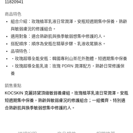
11820941
3 期 0 利率 每期
NT$1,223
21家銀行
商品特色
合作金庫商業銀行
第一商業銀行
超商取貨付款
組合介紹：玫瑰植萃乳液日常潤澤，安瓶短週期集中保養，熟齡
華南商業銀行
彰化商業銀行
與敏弱膚況的修護組合。
LINE Pay
上海商業儲蓄銀行
台北富邦商業銀行
國泰世華商業銀行
兆豐國際商業銀行
適用對象：適合熟齡肌與換季敏弱想集中修護的人。
Apple Pay
臺灣中小企業銀行
台中商業銀行
搭配順序：順序為安瓶在精華步驟、乳液收尾鎖水。
匯豐（台灣）商業銀行
華泰商業銀行
品項特色：
悠遊付
聯邦商業銀行
遠東國際商業銀行
・玫瑰超導全能安瓶：韓國專利山茶花外胞體，短週期集中保養
元大商業銀行
永豐商業銀行
Google Pay
・玫瑰超導全能乳液：玫瑰 PDRN 潤澤配方，熟齡日常修護保
玉山商業銀行
星展（台灣）商業銀行
養
台新國際商業銀行
中國信託商業銀行
ATM付款
台灣樂天信用卡公司
貨到付款
銷售重點
KOCSKIN 克麗詩黛頂級敏弱養膚組，玫瑰植萃乳液日常潤澤，安瓶
運送方式
短週期集中保養，熟齡與敏弱膚況的修護組合；一組備齊、特別適
合熟齡肌與換季敏弱想集中修護的人。
全家取貨付款
每筆NT$85，滿NT$699(含以上)免運費
付款後全家取貨