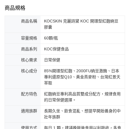
商品規格
商品名稱
KOCSKIN 克麗詩黛 KOC 開環型紅麴納豆
膠囊
容量規格
60顆/瓶
商品系列
KOC保健食品
核心需求
日常保健
核心成分
85%開環型紅麴、2000FU納豆激酶、日本
專利還原型Q10、黃金燕麥粉、台灣紅景天
萃取
配方特色
紅麴納豆專利高品質雙成分配方，規律食用
的日常保健選擇。
適用族群
長期久坐、飲食混亂、想提早開始養身的中
壯年族群
使用方式
每日 1 顆，建議晚飯後食用以利吸收，多食