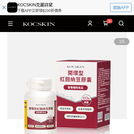
KOCSKIN克麗詩黛
開啟APP
下載APP立即領$200折價券
0
1
/
5