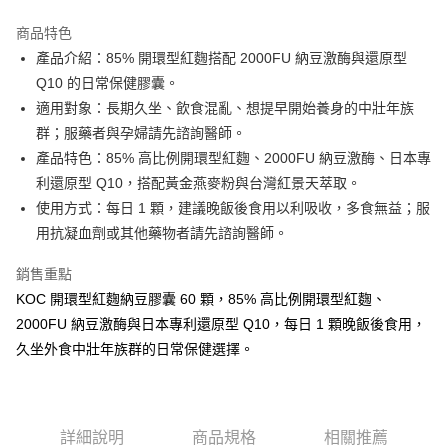
3 期 0 利率 每期
NT$426
21家銀行
商品特色
合作金庫商業銀行
第一商業銀行
超商取貨付款
產品介紹：85% 開環型紅麴搭配 2000FU 納豆激酶與還原型
華南商業銀行
彰化商業銀行
Q10 的日常保健膠囊。
LINE Pay
上海商業儲蓄銀行
台北富邦商業銀行
國泰世華商業銀行
兆豐國際商業銀行
適用對象：長期久坐、飲食混亂、想提早開始養身的中壯年族
Apple Pay
臺灣中小企業銀行
台中商業銀行
群；服藥者與孕婦請先諮詢醫師。
匯豐（台灣）商業銀行
華泰商業銀行
產品特色：85% 高比例開環型紅麴、2000FU 納豆激酶、日本專
悠遊付
聯邦商業銀行
遠東國際商業銀行
利還原型 Q10，搭配黃金燕麥粉與台灣紅景天萃取。
元大商業銀行
永豐商業銀行
Google Pay
使用方式：每日 1 顆，建議晚飯後食用以利吸收，多食無益；服
玉山商業銀行
星展（台灣）商業銀行
用抗凝血劑或其他藥物者請先諮詢醫師。
台新國際商業銀行
中國信託商業銀行
ATM付款
台灣樂天信用卡公司
貨到付款
銷售重點
KOC 開環型紅麴納豆膠囊 60 顆，85% 高比例開環型紅麴、
運送方式
2000FU 納豆激酶與日本專利還原型 Q10，每日 1 顆晚飯後食用，
久坐外食中壯年族群的日常保健選擇。
全家取貨付款
每筆NT$85，滿NT$699(含以上)免運費
付款後全家取貨
詳細說明
商品規格
相關推薦
每筆NT$85，滿NT$699(含以上)免運費