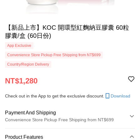
【新品上市】KOC 開環型紅麴納豆膠囊 60粒
膠囊/盒 (60日份)
App Exclusive
Convenience Store Pickup Free Shipping from NT$699
Country/Region Delivery
NT$1,280
Check out in the App to get the exclusive discount.
Download
Payment And Shipping
Convenience Store Pickup Free Shipping from NT$699
Payment Method
Product Features
Credit Card (Full Payment)