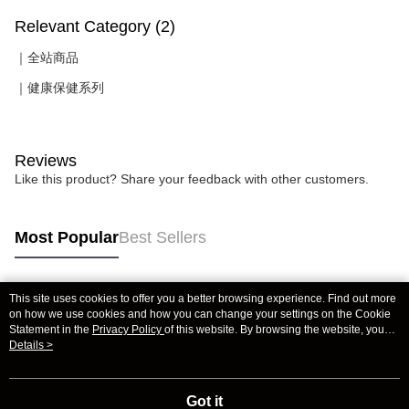
Relevant Category (2)
｜全站商品
｜健康保健系列
Reviews
Like this product? Share your feedback with other customers.
Most Popular
Best Sellers
This site uses cookies to offer you a better browsing experience. Find out more
Popular Tags
on how we use cookies and how you can change your settings on the Cookie
Statement in the
Privacy Policy
of this website. By browsing the website, you
agree to our use of cookies as described in our Cookie Statement.
Details >
Got it