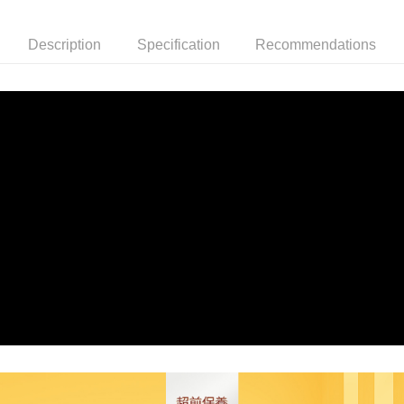
付款後全家取貨
NT$85/order | Free shipping on orders of NT$699 or more
Description
Specification
Recommendations
萊爾富取貨付款
NT$85/order | Free shipping on orders of NT$1,000 or more
付款後萊爾富取貨
NT$85/order | Free shipping on orders of NT$1,000 or more
7-11取貨付款
NT$85/order | Free shipping on orders of NT$1,000 or more
付款後7-11取貨
NT$85/order | Free shipping on orders of NT$1,000 or more
宅配
NT$110/order | Free shipping on orders of NT$1,000 or more
離島宅配
NT$220/order | Free shipping on orders of NT$2,000 or more