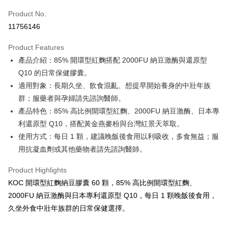
Product No.
Credit Card Installments
11756146
0% for 3 months
NT$426
/month
21 Banks
Product Features
Taiwan Cooperative Bank
First Commercial Bank
Convenience Store Pickup and Pay
產品介紹：85% 開環型紅麴搭配 2000FU 納豆激酶與還原型
Hua Nan Commercial Bank
Chang Hwa Commercial Bank
LINE Pay
The Shanghai Commercial &
Taipei Fubon Commercial Bank
Q10 的日常保健膠囊。
Savings Bank
適用對象：長期久坐、飲食混亂、想提早開始養身的中壯年族
Apple Pay
Cathay United Bank
Mega International Commercial
群；服藥者與孕婦請先諮詢醫師。
Bank
Easy Wallet
產品特色：85% 高比例開環型紅麴、2000FU 納豆激酶、日本專
Taiwan Business Bank
Taichung Commercial Bank
利還原型 Q10，搭配黃金燕麥粉與台灣紅景天萃取。
HSBC Bank (Taiwan) Limited
Hwatai Bank
Google Pay
使用方式：每日 1 顆，建議晚飯後食用以利吸收，多食無益；服
Union Bank of Taiwan
Far Eastern International Bank
Yuanta Commercial Bank
Bank SinoPac
ATM Transfer
用抗凝血劑或其他藥物者請先諮詢醫師。
E.SUN Commercial Bank
DBS Bank
Cash on Delivery
Taishin International Bank
CTBC Bank
Product Highlights
Taiwan Rakuten Card, Inc.
KOC 開環型紅麴納豆膠囊 60 顆，85% 高比例開環型紅麴、
Shipping Method
2000FU 納豆激酶與日本專利還原型 Q10，每日 1 顆晚飯後食用，
全家取貨付款
久坐外食中壯年族群的日常保健選擇。
NT$85/order | Free shipping on orders of NT$699 or more