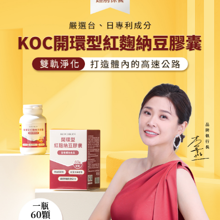
宅配貨到付款
NT$110/order | Free shipping on orders of NT$1,000 or more
國家/地區配送
Shipping Rates