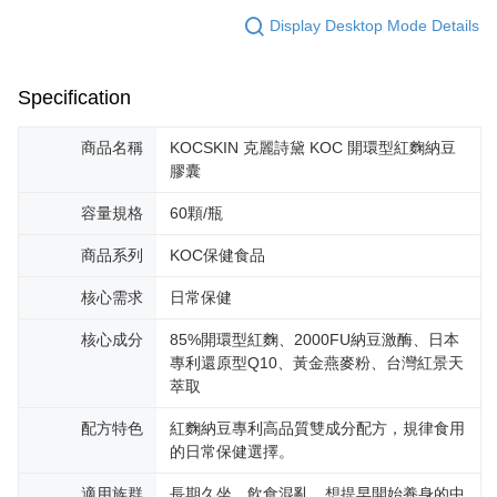
Display Desktop Mode Details
Specification
商品名稱
KOCSKIN 克麗詩黛 KOC 開環型紅麴納豆
膠囊
容量規格
60顆/瓶
商品系列
KOC保健食品
核心需求
日常保健
核心成分
85%開環型紅麴、2000FU納豆激酶、日本
專利還原型Q10、黃金燕麥粉、台灣紅景天
萃取
配方特色
紅麴納豆專利高品質雙成分配方，規律食用
的日常保健選擇。
適用族群
長期久坐、飲食混亂、想提早開始養身的中