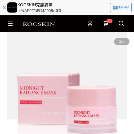
KOCSKIN克麗詩黛
開啟APP
下載APP立即領$200折價券
0
1
/
5