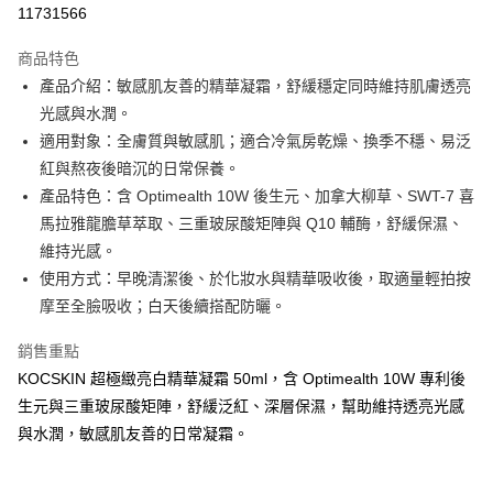
11731566
3 期 0 利率 每期
NT$326
21家銀行
商品特色
合作金庫商業銀行
第一商業銀行
超商取貨付款
產品介紹：敏感肌友善的精華凝霜，舒緩穩定同時維持肌膚透亮
華南商業銀行
彰化商業銀行
光感與水潤。
LINE Pay
上海商業儲蓄銀行
台北富邦商業銀行
國泰世華商業銀行
兆豐國際商業銀行
適用對象：全膚質與敏感肌；適合冷氣房乾燥、換季不穩、易泛
Apple Pay
臺灣中小企業銀行
台中商業銀行
紅與熬夜後暗沉的日常保養。
匯豐（台灣）商業銀行
華泰商業銀行
產品特色：含 Optimealth 10W 後生元、加拿大柳草、SWT-7 喜
悠遊付
聯邦商業銀行
遠東國際商業銀行
馬拉雅龍膽草萃取、三重玻尿酸矩陣與 Q10 輔酶，舒緩保濕、
元大商業銀行
永豐商業銀行
Google Pay
維持光感。
玉山商業銀行
星展（台灣）商業銀行
使用方式：早晚清潔後、於化妝水與精華吸收後，取適量輕拍按
台新國際商業銀行
中國信託商業銀行
ATM付款
台灣樂天信用卡公司
摩至全臉吸收；白天後續搭配防曬。
貨到付款
銷售重點
運送方式
KOCSKIN 超極緻亮白精華凝霜 50ml，含 Optimealth 10W 專利後
生元與三重玻尿酸矩陣，舒緩泛紅、深層保濕，幫助維持透亮光感
全家取貨付款
與水潤，敏感肌友善的日常凝霜。
每筆NT$85，滿NT$699(含以上)免運費
付款後全家取貨