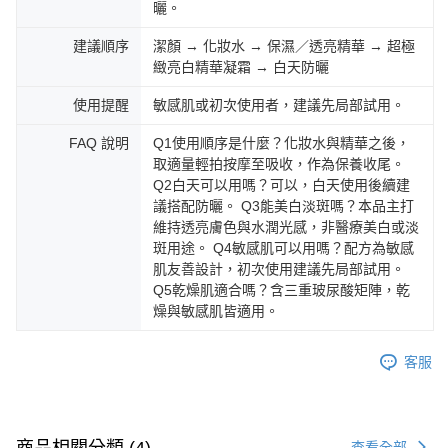
曬。
建議順序
潔顏 → 化妝水 → 保濕／透亮精華 → 超極
緻亮白精華凝霜 → 白天防曬
使用提醒
敏感肌或初次使用者，建議先局部試用。
FAQ 說明
Q1使用順序是什麼？化妝水與精華之後，
取適量輕拍按摩至吸收，作為保養收尾。
Q2白天可以用嗎？可以，白天使用後續建
議搭配防曬。 Q3能美白淡斑嗎？本品主打
維持透亮膚色與水潤光感，非醫療美白或淡
斑用途。 Q4敏感肌可以用嗎？配方為敏感
肌友善設計，初次使用建議先局部試用。
Q5乾燥肌適合嗎？含三重玻尿酸矩陣，乾
燥與敏感肌皆適用。
客服
商品相關分類 (4)
查看全部