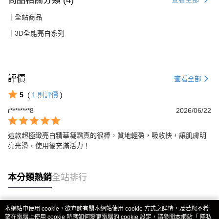
｜全站商品
｜3D全能亮白系列
評價
查看全部
5
(
1
則評價
)
r********8
2026/06/22
這款超極緻亮白精華凝霜真的很棒，質地輕盈，吸收快，讓肌膚明
亮光滑，使用後充滿活力！
本分類熱銷
全站排行
本網站中使用 cookie，欲查詢有關本網站使用 cookie 方式之詳情，及若您不希
熱門標籤
望在電腦上使用 cookie 時應如何變更電腦的 cookie 設定，請參閱本網站「
隱私