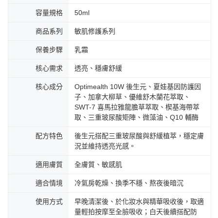
容量規格
50ml
商品系列
敏肌修護系列
保養步驟
乳霜
核心需求
透亮、穩膚舒緩
核心成分
Optimealth 10W 後生元、夏娃基因防護因
子、加拿大柳草、優維舒木蘭花萃取、
SWT-7 喜馬拉雅龍膽草萃取、楔基海帶萃
取、三重玻尿酸矩陣、微藻油、Q10 輔酶
配方特色
後生元搭配三重玻尿酸與舒緩植萃，穩定膚
況並維持透亮光感。
適用膚質
全膚質、敏感肌
適合情境
冷氣房乾燥、換季不穩、熬夜後暗沉
使用方式
早晚清潔後、於化妝水與精華吸收後，取適
量輕拍按摩至全臉吸收；白天後續搭配防