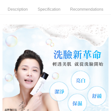
付款後全家取貨
NT$85/order | Free shipping on orders of NT$699 or more
Description
Specification
Recommendations
萊爾富取貨付款
NT$85/order | Free shipping on orders of NT$1,000 or more
付款後萊爾富取貨
NT$85/order | Free shipping on orders of NT$1,000 or more
7-11取貨付款
NT$85/order | Free shipping on orders of NT$1,000 or more
付款後7-11取貨
NT$85/order | Free shipping on orders of NT$1,000 or more
宅配
NT$110/order | Free shipping on orders of NT$1,000 or more
離島宅配
NT$220/order | Free shipping on orders of NT$2,000 or more