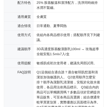
配方特色
25% 胺基酸溫和潔淨配方，洗淨同時維持
水潤不緊繃。
適用膚質
全膚質
適合情境
日常通勤、夏季悶熱
使用方式
依組內各商品標示使用；搭配順序見下列建
議。
建議順序
3D高濃度胺基酸潔顏乳100ml → 玫瑰超導
全能安瓶1.5mlx7入/盒
使用提醒
敏感肌或初次使用者，建議先局部試用。
FAQ說明
Q1這個組合適合誰？適合敏弱肌想溫和清
潔並加強修護的人。 Q2使用順序怎麼安
排？順序為潔顏乳清潔後，安瓶於化妝水後
使用，各品用法依商品標示。 Q3組合內的
商品可以單獨購買嗎？多數品項於官網提供
單品販售，可至各商品頁選購；組合價通常
較單買更划算，實際優惠以頁面標示為準。