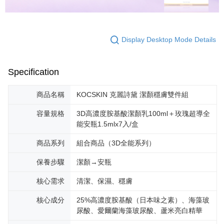
Display Desktop Mode Details
Specification
商品名稱
KOCSKIN 克麗詩黛 潔顏穩膚雙件組
容量規格
3D高濃度胺基酸潔顏乳100ml＋玫瑰超導全
能安瓶1.5mlx7入/盒
商品系列
組合商品（3D全能系列）
保養步驟
潔顏→安瓶
核心需求
清潔、保濕、穩膚
核心成分
25%高濃度胺基酸（日本味之素）、海藻玻
尿酸、愛爾蘭海藻玻尿酸、蘆米亮白精華