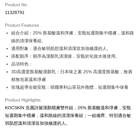
Product No.
Credit Card Installments
11328791
0% for 3 months
NT$393
/month
21 Banks
Product Features
Taiwan Cooperative Bank
First Commercial Bank
Convenience Store Pickup and Pay
組合介紹：25% 胺基酸溫和淨膚，安瓶短週期集中穩膚，溫和路
Hua Nan Commercial Bank
Chang Hwa Commercial Bank
LINE Pay
The Shanghai Commercial &
Taipei Fubon Commercial Bank
線的清潔保養組。
Savings Bank
適用對象：適合敏弱肌想溫和清潔並加強修護的人。
Apple Pay
Cathay United Bank
Mega International Commercial
搭配順序：順序為潔顏乳清潔後，安瓶於化妝水後使用。
Bank
Easy Wallet
品項特色：
Taiwan Business Bank
Taichung Commercial Bank
3D高濃度胺基酸潔顏乳：日本味之素 25% 高濃度胺基酸，無酒
HSBC Bank (Taiwan) Limited
Hwatai Bank
Google Pay
精無皂基溫和淨膚
Union Bank of Taiwan
Far Eastern International Bank
Yuanta Commercial Bank
Bank SinoPac
ATM Transfer
玫瑰超導全能安瓶：韓國專利山茶花外胞體，短週期集中保養
E.SUN Commercial Bank
DBS Bank
Cash on Delivery
Taishin International Bank
CTBC Bank
Product Highlights
Taiwan Rakuten Card, Inc.
KOCSKIN 克麗詩黛潔顏穩膚雙件組，25% 胺基酸溫和淨膚，安瓶
Shipping Method
短週期集中穩膚，溫和路線的清潔保養組；一組備齊、特別適合敏
全家取貨付款
弱肌想溫和清潔並加強修護的人。
NT$85/order | Free shipping on orders of NT$699 or more