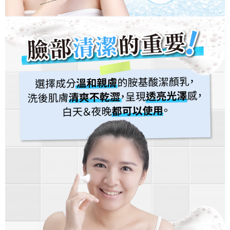
宅配貨到付款
NT$110/order | Free shipping on orders of NT$1,000 or more
國家/地區配送
Shipping Rates