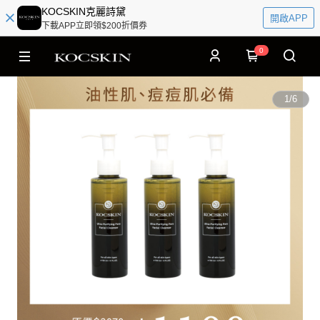
KOCSKIN克麗詩黛
開啟APP
下載APP立即領$200折價券
0
1
/
6