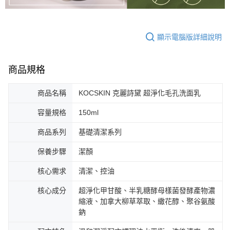
顯示電腦版詳細說明
商品規格
商品名稱
KOCSKIN 克麗詩黛 超淨化毛孔洗面乳
容量規格
150ml
商品系列
基礎清潔系列
保養步驟
潔顏
核心需求
清潔、控油
核心成分
超淨化甲甘酸、半乳糖酵母樣菌發酵產物濃
縮液、加拿大柳草萃取、繖花醇、聚谷氨酸
鈉