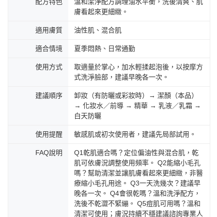
配方特色
溫和潔淨配方調理油水平衡，洗後清爽、肌
膚看起來更細緻。
適用膚質
油性肌、混合肌
適合情境
夏季悶熱、日常通勤
使用方式
取適量於掌心，加水輕揉起泡後，以按摩方
式洗淨臉部，建議早晚各一次。
建議順序
卸妝（有防曬或彩妝時）→ 潔顏（本品）
→ 化妝水／前導 → 精華 → 乳液／乳霜 →
白天防曬
使用提醒
敏感肌或初次使用者，建議先局部試用。
FAQ說明
Q1乾肌適合嗎？定位偏油性與混合肌，乾
肌可依膚況調整使用頻率。 Q2能縮小毛孔
嗎？幫助清潔並讓肌膚看起來更細緻，非醫
療縮小毛孔用途。 Q3一天洗幾次？建議早
晚各一次。 Q4會很乾嗎？溫和洗淨配方，
洗後不乾澀不緊繃。 Q5痘肌可用嗎？溫和
清潔可使用；膚況持續不穩建議諮詢專業人