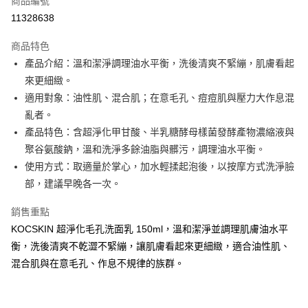
商品編號
信用卡分期付款
11328638
3 期 0 利率 每期
NT$366
21家銀行
商品特色
合作金庫商業銀行
第一商業銀行
超商取貨付款
產品介紹：溫和潔淨調理油水平衡，洗後清爽不緊繃，肌膚看起
華南商業銀行
彰化商業銀行
來更細緻。
LINE Pay
上海商業儲蓄銀行
台北富邦商業銀行
國泰世華商業銀行
兆豐國際商業銀行
適用對象：油性肌、混合肌；在意毛孔、痘痘肌與壓力大作息混
Apple Pay
臺灣中小企業銀行
台中商業銀行
亂者。
匯豐（台灣）商業銀行
華泰商業銀行
產品特色：含超淨化甲甘酸、半乳糖酵母樣菌發酵產物濃縮液與
悠遊付
聯邦商業銀行
遠東國際商業銀行
聚谷氨酸鈉，溫和洗淨多餘油脂與髒污，調理油水平衡。
元大商業銀行
永豐商業銀行
Google Pay
使用方式：取適量於掌心，加水輕揉起泡後，以按摩方式洗淨臉
玉山商業銀行
星展（台灣）商業銀行
部，建議早晚各一次。
台新國際商業銀行
中國信託商業銀行
ATM付款
台灣樂天信用卡公司
貨到付款
銷售重點
KOCSKIN 超淨化毛孔洗面乳 150ml，溫和潔淨並調理肌膚油水平
運送方式
衡，洗後清爽不乾澀不緊繃，讓肌膚看起來更細緻，適合油性肌、
混合肌與在意毛孔、作息不規律的族群。
全家取貨付款
每筆NT$85，滿NT$699(含以上)免運費