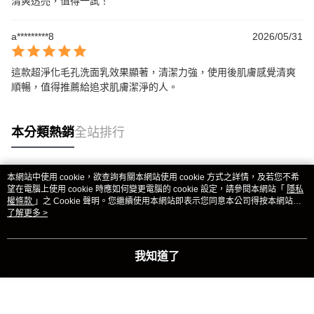
清爽透亮，值得一試！
a*********8
2026/05/31
這款超淨化毛孔洗面乳效果顯著，清潔力強，使用後肌膚感覺清爽
順暢，值得推薦給追求肌膚潔淨的人。
本分類熱銷
全站排行
本網站中使用 cookie，欲查詢有關本網站使用 cookie 方式之詳情，及若您不希
熱門標籤
望在電腦上使用 cookie 時應如何變更電腦的 cookie 設定，請參閱本網站「
隱私
權條款
」之 Cookie 聲明。您繼續使用本網站即表示您同意本公司得按本網站使
用條款之 Cookie 聲明使用 cookie。
了解更多 >
我知道了