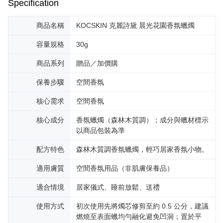
Specification
商品名稱
KOCSKIN 克麗詩黛 晨光花園香氛蠟燭
容量規格
30g
商品系列
贈品／加價購
保養步驟
空間香氛
核心需求
空間香氛
核心成分
香氛蠟燭（森林木質調）；成分與蠟材標示
以商品包裝為準
配方特色
森林木質調香氛蠟燭，輕巧居家香氛小物。
適用膚質
空間香氛用品（非肌膚保養品）
適合情境
居家儀式、睡前放鬆、送禮
使用方式
初次使用先將燭芯修剪至約 0.5 公分，建議
燃燒至表面蠟均勻融化避免凹洞；置於平