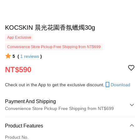
KOCSKIN 晨光花園香氛蠟燭30g
App Exclusive
Convenience Store Pickup Free Shipping from NT$699
5
(
1
reviews
)
NT$590
Check out in the App to get the exclusive discount.
Download
Payment And Shipping
Convenience Store Pickup Free Shipping from NT$699
Payment Method
Product Features
Credit Card (Full Payment)
Product No.
Credit Card Installments