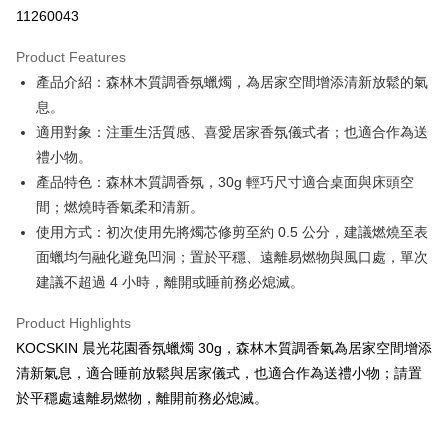
11260043
0% for 3 months
NT$196
/month
21 Banks
Product Features
Taiwan Cooperative Bank
First Commercial Bank
Convenience Store Pickup and Pay
產品介紹：森林木質調香氛蠟燭，為居家空間增添清新放鬆的氣
Hua Nan Commercial Bank
Chang Hwa Commercial Bank
LINE Pay
The Shanghai Commercial &
Taipei Fubon Commercial Bank
息。
Savings Bank
適用對象：注重生活質感、喜愛居家香氛儀式者；也適合作為送
Apple Pay
Cathay United Bank
Mega International Commercial
禮小物。
Bank
Easy Wallet
產品特色：森林木質調香氛，30g 輕巧尺寸適合桌面與床頭空
Taiwan Business Bank
Taichung Commercial Bank
間；燃燒時香氣柔和清新。
HSBC Bank (Taiwan) Limited
Hwatai Bank
Google Pay
使用方式：初次使用先將燭芯修剪至約 0.5 公分，建議燃燒至表
Union Bank of Taiwan
Far Eastern International Bank
Yuanta Commercial Bank
Bank SinoPac
ATM Transfer
面蠟均勻融化避免凹洞；置於平穩、遠離易燃物與風口處，單次
E.SUN Commercial Bank
DBS Bank
建議不超過 4 小時，離開或睡前務必熄滅。
Cash on Delivery
Taishin International Bank
CTBC Bank
Taiwan Rakuten Card, Inc.
Product Highlights
Shipping Method
KOCSKIN 晨光花園香氛蠟燭 30g，森林木質調香氣為居家空間增添
全家取貨付款
清新氣息，適合睡前放鬆與居家儀式，也適合作為送禮小物；請置
NT$85/order | Free shipping on orders of NT$699 or more
於平穩處遠離易燃物，離開前務必熄滅。
付款後全家取貨