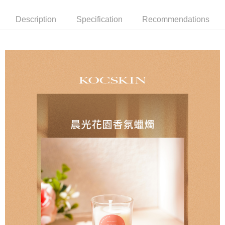
NT$85/order | Free shipping on orders of NT$699 or more
Description
Specification
Recommendations
萊爾富取貨付款
NT$85/order | Free shipping on orders of NT$1,000 or more
付款後萊爾富取貨
NT$85/order | Free shipping on orders of NT$1,000 or more
7-11取貨付款
NT$85/order | Free shipping on orders of NT$1,000 or more
付款後7-11取貨
NT$85/order | Free shipping on orders of NT$1,000 or more
宅配
NT$110/order | Free shipping on orders of NT$1,000 or more
離島宅配
NT$220/order | Free shipping on orders of NT$2,000 or more
宅配貨到付款