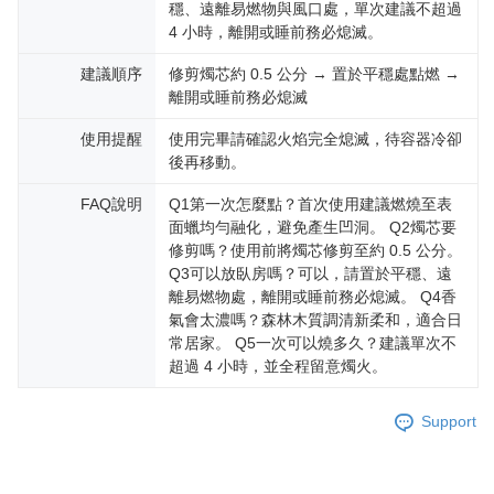
穩、遠離易燃物與風口處，單次建議不超過
4 小時，離開或睡前務必熄滅。
建議順序
修剪燭芯約 0.5 公分 → 置於平穩處點燃 →
離開或睡前務必熄滅
使用提醒
使用完畢請確認火焰完全熄滅，待容器冷卻
後再移動。
FAQ說明
Q1第一次怎麼點？首次使用建議燃燒至表
面蠟均勻融化，避免產生凹洞。 Q2燭芯要
修剪嗎？使用前將燭芯修剪至約 0.5 公分。
Q3可以放臥房嗎？可以，請置於平穩、遠
離易燃物處，離開或睡前務必熄滅。 Q4香
氣會太濃嗎？森林木質調清新柔和，適合日
常居家。 Q5一次可以燒多久？建議單次不
超過 4 小時，並全程留意燭火。
Support