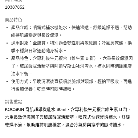
信用卡分期付款
10387852
3 期 0 利率 每期
NT$230
21家銀行
商品特色
合作金庫商業銀行
第一商業銀行
超商取貨付款
產品介紹：噴霧式補水機能水，快速滲透、舒緩乾燥不適，幫助
華南商業銀行
彰化商業銀行
維持肌膚穩定與長效保濕。
LINE Pay
上海商業儲蓄銀行
台北富邦商業銀行
國泰世華商業銀行
兆豐國際商業銀行
適用對象：全膚質，特別適合乾性肌與敏感肌；冷氣房乾燥、換
Apple Pay
臺灣中小企業銀行
台中商業銀行
季不穩與日常通勤隨身補水。
匯豐（台灣）商業銀行
華泰商業銀行
產品特色：含專利後生元複合（維生素 B 群）、六重長效保濕因
悠遊付
聯邦商業銀行
遠東國際商業銀行
子、玻尿酸賦活精萃與阿爾卑斯山冰河雪水，補水同時調節肌膚
元大商業銀行
永豐商業銀行
Google Pay
油水平衡。
玉山商業銀行
星展（台灣）商業銀行
使用方式：早晚清潔後直接噴於臉部與頸部，輕拍至吸收，再進
台新國際商業銀行
中國信託商業銀行
ATM付款
台灣樂天信用卡公司
行後續保養；乾燥時可隨時補噴。
貨到付款
銷售重點
運送方式
KOCSKIN 奇肌超導機能水 80ml，含專利後生元複合維生素 B 群、
六重長效保濕因子與玻尿酸賦活精萃，噴霧式快速滲透補水，舒緩
全家取貨付款
乾燥不適、幫助維持肌膚穩定，適合冷氣房與換季的隨時補水。
每筆NT$85，滿NT$699(含以上)免運費