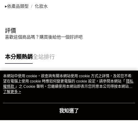
▸依產品類型
化妝水
評價
喜歡這個商品嗎？購買後給他一個好評吧
本分類熱銷
全站排行
本網站中使用 cookie，欲查詢有關本網站使用 cookie 方式之詳情，及若您不希
熱門標籤
望在電腦上使用 cookie 時應如何變更電腦的 cookie 設定，請參閱本網站「
隱私
權條款
」之 Cookie 聲明。您繼續使用本網站即表示您同意本公司得按本網站使
用條款之 Cookie 聲明使用 cookie。
了解更多 >
我知道了