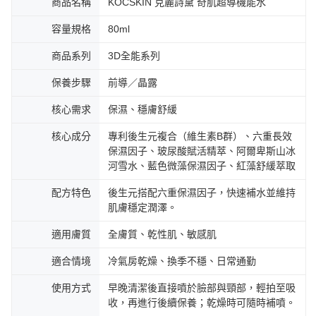
商品名稱
KOCSKIN 克麗詩黛 奇肌超導機能水
容量規格
80ml
商品系列
3D全能系列
保養步驟
前導／晶露
核心需求
保濕、穩膚舒緩
核心成分
專利後生元複合（維生素B群）、六重長效
保濕因子、玻尿酸賦活精萃、阿爾卑斯山冰
河雪水、藍色微藻保濕因子、紅藻舒緩萃取
配方特色
後生元搭配六重保濕因子，快速補水並維持
肌膚穩定潤澤。
適用膚質
全膚質、乾性肌、敏感肌
適合情境
冷氣房乾燥、換季不穩、日常通勤
使用方式
早晚清潔後直接噴於臉部與頸部，輕拍至吸
收，再進行後續保養；乾燥時可隨時補噴。