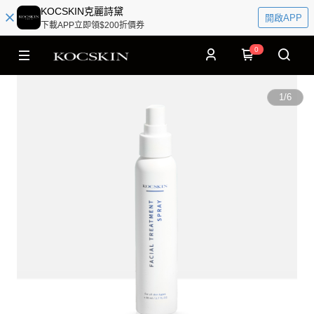
KOCSKIN克麗詩黛
開啟APP
下載APP立即領$200折價券
0
1
/
6