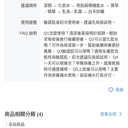
建議順序
潔顏 → 化妝水 → 奇肌超導機能水 → 菁萃
／精華 → 乳液／乳霜 → 白天防曬
使用提醒
敏感肌或初次使用者，建議先局部試用。
FAQ 說明
Q1怎麼使用？清潔後直接噴於臉頸，輕拍
至吸收後進行後續保養。 Q2可以當化妝水
嗎？可作為保濕第一步，幫助後續保養更好
推展。 Q3敏感肌可以用嗎？適用全膚質含
乾性與敏感肌，初次建議先局部試用。 Q4
一天可以噴幾次？早晚保養之外，感覺乾燥
時可適度補噴。 Q5上妝後可以用嗎？主要
作為保養補水使用，妝前補水打底亦可。
客服
商品相關分類 (4)
查看全部
｜全站商品